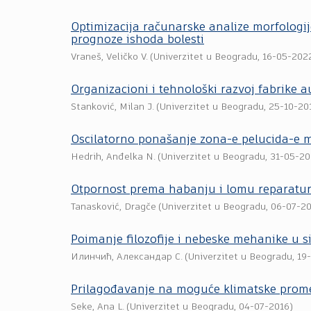
Optimizacija računarske analize morfologij
prognoze ishoda bolesti
Vraneš, Veličko V.
(
Univerzitet u Beogradu
,
16-05-202
Organizacioni i tehnološki razvoj fabrike 
Stanković, Milan J.
(
Univerzitet u Beogradu
,
25-10-20
Oscilatorno ponašanje zona-e pelucida-e m
Hedrih, Anđelka N.
(
Univerzitet u Beogradu
,
31-05-20
Otpornost prema habanju i lomu reparatur
Tanasković, Dragče
(
Univerzitet u Beogradu
,
06-07-2
Poimanje filozofije i nebeske mehanike u s
Илинчић, Александар С.
(
Univerzitet u Beogradu
,
19
Prilagođavanje na moguće klimatske promen
Seke, Ana L.
(
Univerzitet u Beogradu
,
04-07-2016
)