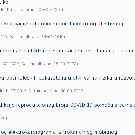
tike
016
, Datum odbrane: 08-09-2016)
ti kod pacijenata obolelih od bipolarnog afektivnog
2016
, Datum odbrane: 29-09-2016)
cionalne električne stimulacije u rehabilitaciji pacije
4-02-2022
, Datum odbrane: 28-03-2022)
europsiholoških pokazatelja u otkrivanju rizika u razvoj
du
,
11-07-2016
, Datum odbrane: 30-03-2018)
ikcije reprodukcionog broja COVID-19 pomoću sredinsk
026
)
nog elektrokardiograma iz trokanalnog mobilnog