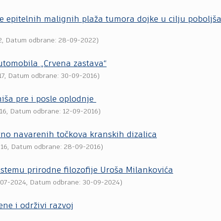
e epitelnih malignih plaža tumora dojke u cilju poboljš
2
, Datum odbrane: 28-09-2022)
automobila „Crvena zastava“
17
, Datum odbrane: 30-09-2016)
iša pre i posle oplodnje
16
, Datum odbrane: 12-09-2016)
no navarenih točkova kranskih dizalica
016
, Datum odbrane: 28-09-2016)
istemu prirodne filozofije Uroša Milankovića
-07-2024
, Datum odbrane: 30-09-2024)
e i održivi razvoj