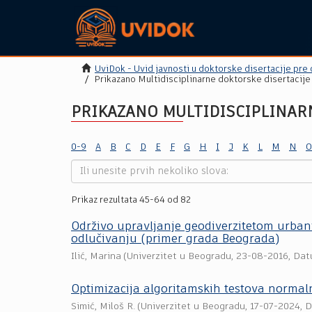
UviDok - Uvid javnosti u doktorske disertacije pre
Prikazano Multidisciplinarne doktorske disertacije
PRIKAZANO MULTIDISCIPLINAR
0-9
A
B
C
D
E
F
G
H
I
J
K
L
M
N
O
Prikaz rezultata 45-64 od 82
Održivo upravljanje geodiverzitetom urba
odlučivanju (primer grada Beograda)
Ilić, Marina
(
Univerzitet u Beogradu
,
23-08-2016
, Da
Optimizacija algoritamskih testova norm
Simić, Miloš R.
(
Univerzitet u Beogradu
,
17-07-2024
, 