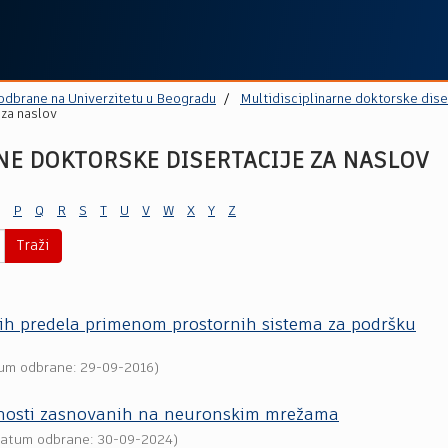
 odbrane na Univerzitetu u Beogradu
Multidisciplinarne doktorske dise
 za naslov
NE DOKTORSKE DISERTACIJE ZA NASLOV
P
Q
R
S
T
U
V
W
X
Y
Z
Traži
nih predela primenom prostornih sistema za podršku
tum odbrane: 29-09-2016)
alnosti zasnovanih na neuronskim mrežama
Datum odbrane: 30-09-2024)