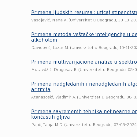
Primena ljudskih resursa : uticaj stipendist
Vasojević, Nena A.
(
Univerzitet u Beogradu
,
30-10-20
Primena metoda veštačke inteligencije u de
alkoholom
Davidović, Lazar M.
(
Univerzitet u Beogradu
,
10-11-20
Primena multivarijacione analize u spekt
Mutavdžić, Dragosav R.
(
Univerzitet u Beogradu
,
05-0
Primena nadgledanih i nenadgledanih algori
aritmija
Atanasoski, Vladimir A.
(
Univerzitet u Beogradu
,
08-0
Primena savremenih tehnika nelinearne opti
končastih gljiva
Pajić, Tanja M.D.
(
Univerzitet u Beogradu
,
07-05-2024