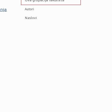
Ova grupacija fakulteta
anja
Autori
Naslovi