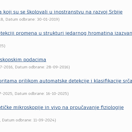
a koji su se školovali u inostranstvu na razvoj Srbije
18
, Datum odbrane: 30-01-2019)
tekciji promena u strukturi jedarnog hromatina izazvani
25
)
roskopskim podacima
7-2016
, Datum odbrane: 28-09-2016)
tama prilikom automatske detekcije i klasifikacije srč
7-2025
, Datum odbrane: 16-10-2025)
čke mikroskopije in vivo na proučavanje fiziologije
, Datum odbrane: 11-09-2024)