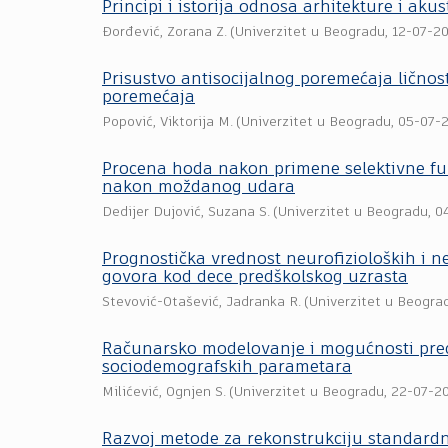
Principi i istorija odnosa arhitekture i akus
Đorđević, Zorana Z.
(
Univerzitet u Beogradu
,
12-07-2
Prisustvo antisocijalnog poremećaja ličnos
poremećaja
Popović, Viktorija M.
(
Univerzitet u Beogradu
,
05-07-
Procena hoda nakon primene selektivne funk
nakon moždanog udara
Dedijer Dujović, Suzana S.
(
Univerzitet u Beogradu
,
0
Prognostička vrednost neurofizioloških i n
govora kod dece predškolskog uzrasta
Stevović-Otašević, Jadranka R.
(
Univerzitet u Beogra
Računarsko modelovanje i mogućnosti pred
sociodemografskih parametara
Milićević, Ognjen S.
(
Univerzitet u Beogradu
,
22-07-2
Razvoj metode za rekonstrukciju standard