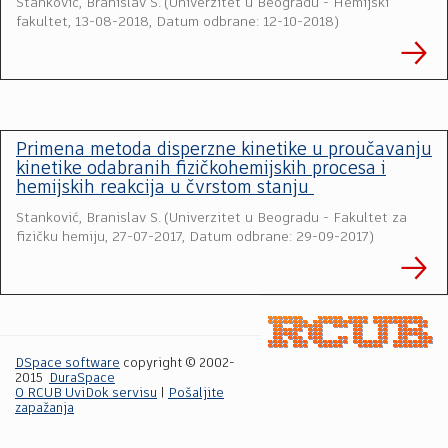
Stanković, Branislav S.
(
Univerzitet u Beogradu - Hemijski
fakultet
,
13-08-2018, Datum odbrane: 12-10-2018
)
Primena metoda disperzne kinetike u proučavanju
kinetike odabranih fizičkohemijskih procesa i
hemijskih reakcija u čvrstom stanju
Stanković, Branislav S.
(
Univerzitet u Beogradu - Fakultet za
fizičku hemiju
,
27-07-2017, Datum odbrane: 29-09-2017
)
DSpace software
copyright © 2002-
2015
DuraSpace
O RCUB UviDok servisu
|
Pošaljite
zapažanja