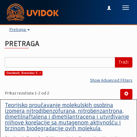
Toggl
navig
Pretraga
PRETRAGA
Traži
Stanković, Branislav S. ×
Show Advanced Filters
Prikaz rezultata 1-2 od 2
Teorijsko proučavanje molekulskih osobina
izomera nitrodibenzofurana, nitrobenzantrona,
dimetilnaftalena i dimetilantracena i utvrđivanje
njihove korelacije sa mutagenom aktivnošću i
brzinom biodegradacije ovih molekula