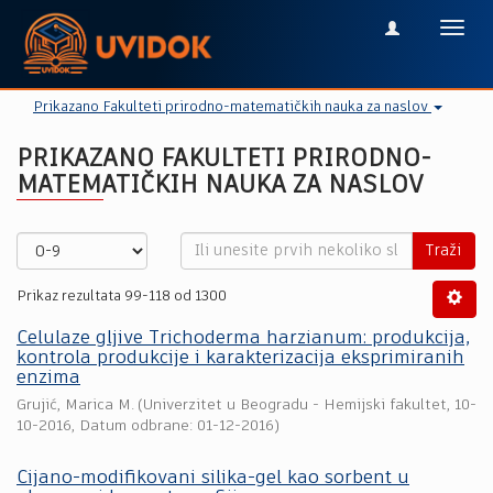
Toggl
navig
Prikazano Fakulteti prirodno-matematičkih nauka za naslov
PRIKAZANO FAKULTETI PRIRODNO-
MATEMATIČKIH NAUKA ZA NASLOV
Traži
Prikaz rezultata 99-118 od 1300
Celulaze gljive Trichoderma harzianum: produkcija,
kontrola produkcije i karakterizacija eksprimiranih
enzima
Grujić, Marica M.
(
Univerzitet u Beogradu - Hemijski fakultet
,
10-
10-2016
, Datum odbrane: 01-12-2016)
Cijano-modifikovani silika-gel kao sorbent u