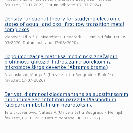
fakultet
,
30-11-2023
, Datum odbrane: 07-03-2024)
Density functional theory for studying electronic
states of aqua- and oxo- first row transition metal
complexes
Vlahović, Filip Ž.
(
Univerzitet u Beogradu - Hemijski fakultet
,
09-
03-2020
, Datum odbrane: 17-08-2020)
Depolimerizacija matriksa medicinski značajnih
biofilmova glikozid-hidrolazama poreklom iz
mikrobiote škrga deverike (Abramis brama)
Atanasković, Marija S.
(
Univerzitet u Beogradu - Biološki
fakultet
,
17-07-2026
)
Derivati diaminoalkiladamantana sa supstituisanim
hinolinima kao inhibitori parazita Plasmodium
falciparum i botulinum neurotoksina
Terzić-Jovanović, Nataša V.
(
Univerzitet u Beogradu - Hemijski
fakultet
,
09-01-2017
, Datum odbrane: 08-03-2017)