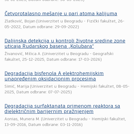
Četvorotalasno mešanje u pari atoma kalijuma
Zlatković, Bojan
(
Univerzitet u Beogradu - Fizički fakultet
,
26-
05-2022
, Datum odbrane: 29-09-2022)
Daljinska detekcija u kontroli životne sredine zone
uticaja Rudarskog basena „Kolubara“
Živanović, Milica A.
(
Univerzitet u Beogradu - Geografski
fakultet
,
25-12-2025
, Datum odbrane: 17-03-2026)
Degradacija bisfenola A elektrohemijskim
unapređenim oksidacionim procesima
Simić, Marija
(
Univerzitet u Beogradu - Hemijski fakultet
,
08-05-
2025
, Datum odbrane: 07-07-2025)
Degradacija surfaktanata primenom reaktora sa
dielektričnim barijernim pražnjenjem
Aonias, Munera M.
(
Univerzitet u Beogradu - Hemijski fakultet
,
13-09-2016
, Datum odbrane: 03-11-2016)