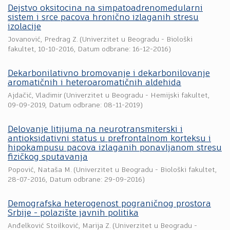
Dejstvo oksitocina na simpatoadrenomedularni
sistem i srce pacova hronično izlaganih stresu
izolacije
Jovanović, Predrag Z.
(
Univerzitet u Beogradu - Biološki
fakultet
,
10-10-2016
, Datum odbrane: 16-12-2016)
Dekarbonilativno bromovanje i dekarbonilovanje
aromatičnih i heteroaromatičnih aldehida
Ajdačić, Vladimir
(
Univerzitet u Beogradu - Hemijski fakultet
,
09-09-2019
, Datum odbrane: 08-11-2019)
Delovanje litijuma na neurotransmiterski i
antioksidativni status u prefrontalnom korteksu i
hipokampusu pacova izlaganih ponavljanom stresu
fizičkog sputavanja
Popović, Nataša M.
(
Univerzitet u Beogradu - Biološki fakultet
,
28-07-2016
, Datum odbrane: 29-09-2016)
Demografska heterogenost pograničnog prostora
Srbije - polazište javnih politika
Anđelković Stoilković, Marija Z.
(
Univerzitet u Beogradu -