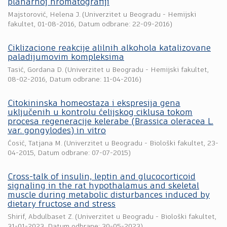
planarnoj hromatografiji
Majstorović, Helena J.
(
Univerzitet u Beogradu - Hemijski
fakultet
,
01-08-2016
, Datum odbrane: 22-09-2016)
Ciklizacione reakcije alilnih alkohola katalizovane
paladijumovim kompleksima
Tasić, Gordana D.
(
Univerzitet u Beogradu - Hemijski fakultet
,
08-02-2016
, Datum odbrane: 11-04-2016)
Citokininska homeostaza i ekspresija gena
uključenih u kontrolu ćelijskog ciklusa tokom
procesa regeneracije kelerabe (Brassica oleracea L.
var. gongylodes) in vitro
Ćosić, Tatjana M.
(
Univerzitet u Beogradu - Biološki fakultet
,
23-
04-2015
, Datum odbrane: 07-07-2015)
Cross-talk of insulin, leptin and glucocorticoid
signaling in the rat hypothalamus and skeletal
muscle during metabolic disturbances induced by
dietary fructose and stress
Shirif, Abdulbaset Z.
(
Univerzitet u Beogradu - Biološki fakultet
,
31-01-2023
, Datum odbrane: 30-05-2023)