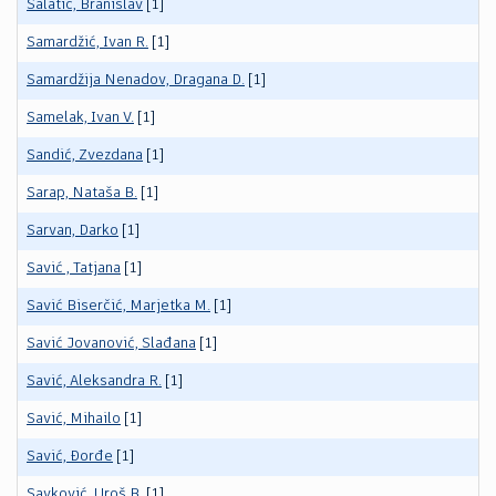
Salatić, Branislav
[1]
Samardžić, Ivan R.
[1]
Samardžija Nenadov, Dragana D.
[1]
Samelak, Ivan V.
[1]
Sandić, Zvezdana
[1]
Sarap, Nataša B.
[1]
Sarvan, Darko
[1]
Savić , Tatjana
[1]
Savić Biserčić, Marjetka M.
[1]
Savić Jovanović, Slađana
[1]
Savić, Aleksandra R.
[1]
Savić, Mihailo
[1]
Savić, Đorđe
[1]
Savković, Uroš B.
[1]