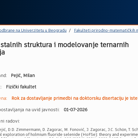
 odbrane na Univerzitetu u Beogradu
Fakulteti prirodno-matematičkih 
istalnih struktura i modelovanje ternarnih
ja
nd:
Pejić, Milan
t:
Fizički fakultet
ena:
Rok za dostavljanje primedbi na doktorsku disertaciju je iste
ostavljanja na uvid javnosti:
01-07-2026
ni radovi:
jić, D.D. Zimmermann, D. Zagorac, M. Fonović, J. Zagorac, J.C. Schön, T. Sch
al exploration of holmium fluoride selenide (HoFSe): theory and experime