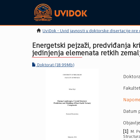
UviDok - Uvid javnosti u doktorske disertacije pre
Energetski pejzaži, predviđanja kr
jedinjenja elemenata retkih zemal
Doktorat (18.99Mb)
Doktora
Fakulte
Napom
Datum p
Objavlje
[1]
M. Pe
Structur