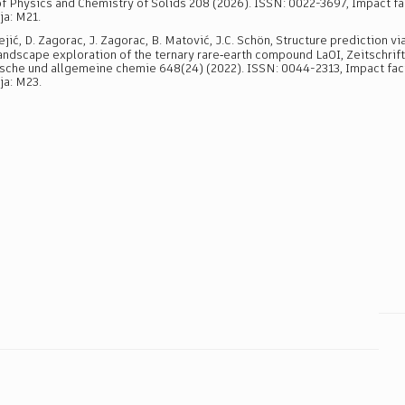
of Physics and Chemistry of Solids 208 (2026). ISSN: 0022-3697, Impact fac
ja: M21.
ejić, D. Zagorac, J. Zagorac, B. Matović, J.C. Schön, Structure prediction vi
andscape exploration of the ternary rare‐earth compound LaOI, Zeitschrift
sche und allgemeine chemie 648(24) (2022). ISSN: 0044-2313, Impact facto
ja: M23.