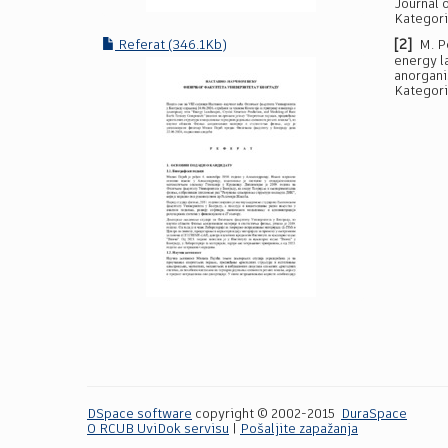
Journal 
Kategori
[2]
Referat (346.1Kb)
M. P
energy l
anorgani
Kategori
DSpace software
copyright © 2002-2015
DuraSpace
O RCUB UviDok servisu
|
Pošaljite zapažanja