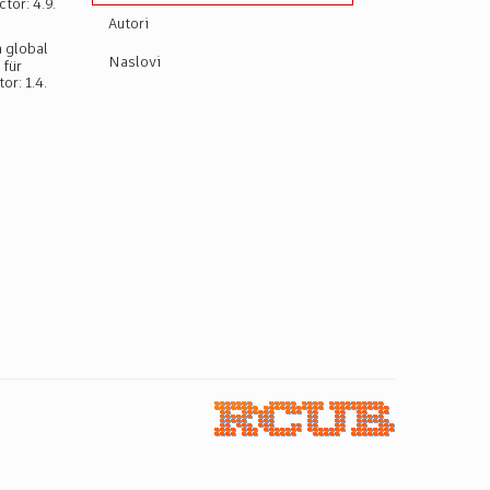
tor: 4.9.
Autori
a global
Naslovi
 für
r: 1.4.