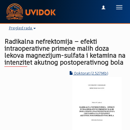
Toggl
navig
Pregled rada
Radikalna nefrektomija – efekti
intraoperativne primene malih doza
lekova magnezijum-sulfata i ketamina na
intenzitet akutnog postoperativnog bola
Doktorat (2.527Mb)