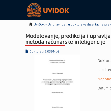
UviDok - Uvid javnosti u doktorske disertacije pre
Modelovanje, predikcija i upravl
metoda računarske inteligencije
Doktorat (9.039Mb)
Doktora
Fakulte
Napom
Datum p