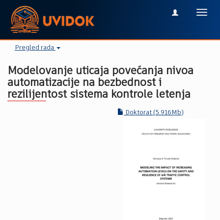
Toggl
navig
Pregled rada
Modelovanje uticaja povećanja nivoa
automatizacije na bezbednost i
rezilijentost sistema kontrole letenja
Doktorat (5.916Mb)