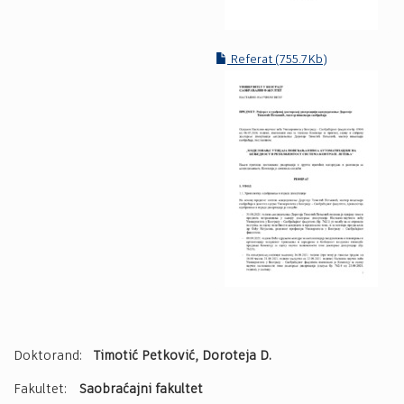
Referat (755.7Kb)
Doktorand:
Timotić Petković, Doroteja D.
Fakultet:
Saobraćajni fakultet