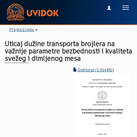
Toggl
navig
Pregled rada
Uticaj dužine transporta brojlera na
važnije parametre bezbednosti i kvaliteta
svežeg i dimljenog mesa
Doktorat (1.914Mb)