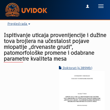
Toggl
navig
Pregled rada
Ispitivanje uticaja provenijencije i dužine
tova brojlera na učestalost pojave
miopatije „drvenaste grudi“,
patomorfološke promene i odabrane
parametre kvaliteta mesa
Doktorat (4.389Mb)