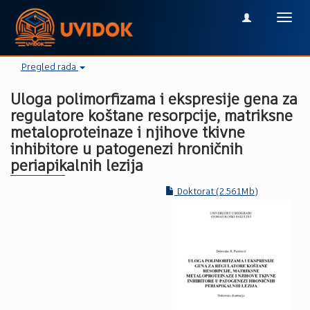
Toggl
navig
Pregled rada
Uloga polimorfizama i ekspresije gena za
regulatore koštane resorpcije, matriksne
metaloproteinaze i njihove tkivne
inhibitore u patogenezi hroničnih
periapikalnih lezija
Doktorat (2.561Mb)