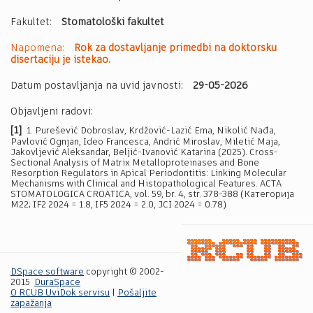
Fakultet:
Stomatološki fakultet
Napomena:
Rok za dostavljanje primedbi na doktorsku
disertaciju je istekao.
Datum postavljanja na uvid javnosti:
29-05-2026
Objavljeni radovi:
[1]
1. Purešević Dobroslav, Krdžović-Lazić Ema, Nikolić Nađa,
Pavlović Ognjan, Ideo Francesca, Andrić Miroslav, Miletić Maja,
Jakovljević Aleksandar, Beljić-Ivanović Katarina (2025). Cross-
Sectional Analysis of Matrix Metalloproteinases and Bone
Resorption Regulators in Apical Periodontitis: Linking Molecular
Mechanisms with Clinical and Histopathological Features. ACTA
STOMATOLOGICA CROATICA, vol. 59, br. 4, str. 378-388 (Категорија
M22; IF2 2024 = 1.8, IF5 2024 = 2.0, JCI 2024 = 0.78)
DSpace software
copyright © 2002-
2015
DuraSpace
O RCUB UviDok servisu
|
Pošaljite
zapažanja