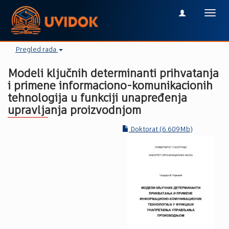
Toggl
navig
Pregled rada
Modeli ključnih determinanti prihvatanja
i primene informaciono-komunikacionih
tehnologija u funkciji unapređenja
upravljanja proizvodnjom
Doktorat (6.609Mb)