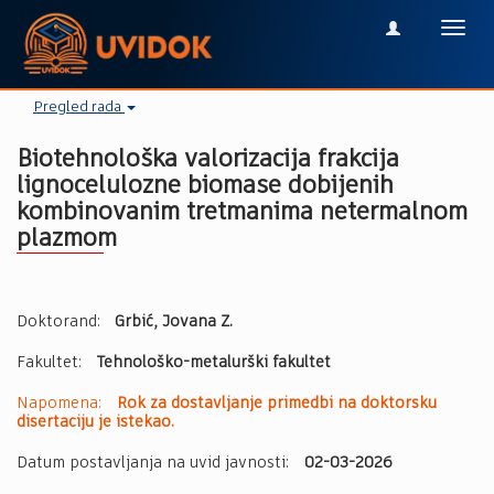
Toggl
navig
Pregled rada
Biotehnološka valorizacija frakcija
lignocelulozne biomase dobijenih
kombinovanim tretmanima netermalnom
plazmom
Doktorand:
Grbić, Jovana Z.
Fakultet:
Tehnološko-metalurški fakultet
Napomena:
Rok za dostavljanje primedbi na doktorsku
disertaciju je istekao.
Datum postavljanja na uvid javnosti:
02-03-2026