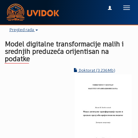
Toggl
navig
Pregled rada
Model digitalne transformacije malih i
srednjih preduzeća orijentisan na
podatke
Doktorat (3.236Mb)