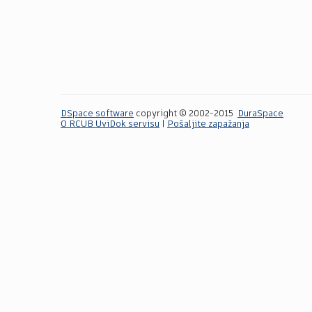
DSpace software
copyright © 2002-2015
DuraSpace
O RCUB UviDok servisu
|
Pošaljite zapažanja