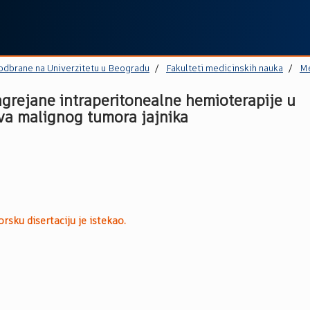
 odbrane na Univerzitetu u Beogradu
Fakulteti medicinskih nauka
Me
zagrejane intraperitonealne hemioterapije u
ova malignog tumora jajnika
rsku disertaciju je istekao.