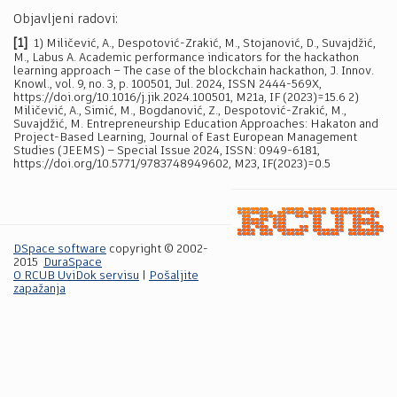
Objavljeni radovi:
[1]
1) Miličević, A., Despotović-Zrakić, M., Stojanović, D., Suvajdžić,
M., Labus A. Academic performance indicators for the hackathon
learning approach – The case of the blockchain hackathon, J. Innov.
Knowl., vol. 9, no. 3, p. 100501, Jul. 2024, ISSN 2444-569X,
https://doi.org/10.1016/j.jik.2024.100501, M21a, IF (2023)=15.6 2)
Miličević, A., Simić, M., Bogdanović, Z., Despotović-Zrakić, M.,
Suvajdžić, M. Entrepreneurship Education Approaches: Hakaton and
Project-Based Learning, Journal of East European Management
Studies (JEEMS) – Special Issue 2024, ISSN: 0949-6181,
https://doi.org/10.5771/9783748949602, M23, IF(2023)=0.5
DSpace software
copyright © 2002-
2015
DuraSpace
O RCUB UviDok servisu
|
Pošaljite
zapažanja