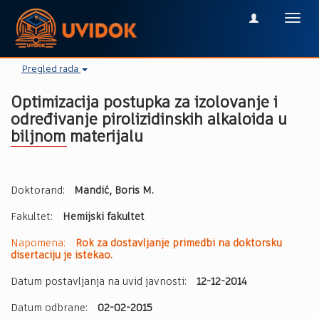
Toggl
navig
Pregled rada
Optimizacija postupka za izolovanje i
određivanje pirolizidinskih alkaloida u
biljnom materijalu
Doktorand:
Mandić, Boris M.
Fakultet:
Hemijski fakultet
Napomena:
Rok za dostavljanje primedbi na doktorsku
disertaciju je istekao.
Datum postavljanja na uvid javnosti:
12-12-2014
Datum odbrane:
02-02-2015