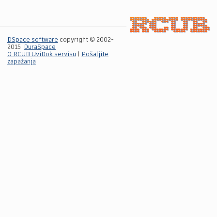
DSpace software
copyright © 2002-
2015
DuraSpace
O RCUB UviDok servisu
|
Pošaljite
zapažanja