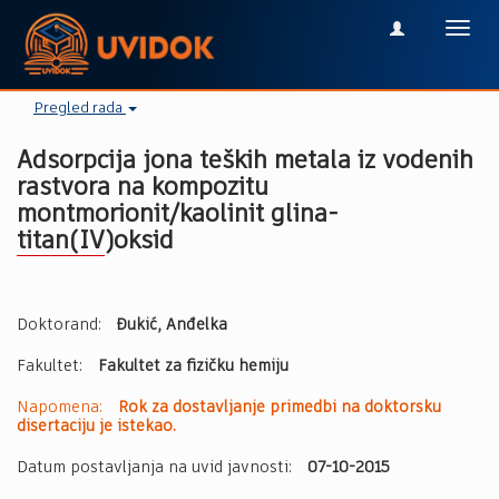
Toggl
navig
Pregled rada
Adsorpcija jona teških metala iz vodenih
rastvora na kompozitu
montmorionit/kaolinit glina-
titan(IV)oksid
Doktorand:
Đukić, Anđelka
Fakultet:
Fakultet za fizičku hemiju
Napomena:
Rok za dostavljanje primedbi na doktorsku
disertaciju je istekao.
Datum postavljanja na uvid javnosti:
07-10-2015