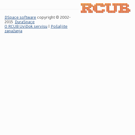
DSpace software
copyright © 2002-
2015
DuraSpace
O RCUB UviDok servisu
|
Pošaljite
zapažanja