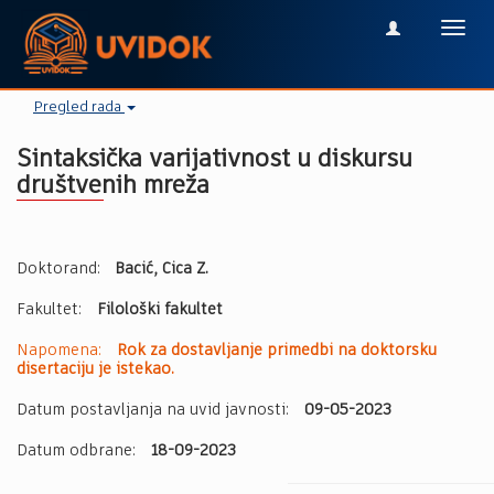
Toggl
navig
Pregled rada
Sintaksička varijativnost u diskursu
društvenih mreža
Doktorand:
Bacić, Cica Z.
Fakultet:
Filološki fakultet
Napomena:
Rok za dostavljanje primedbi na doktorsku
disertaciju je istekao.
Datum postavljanja na uvid javnosti:
09-05-2023
Datum odbrane:
18-09-2023