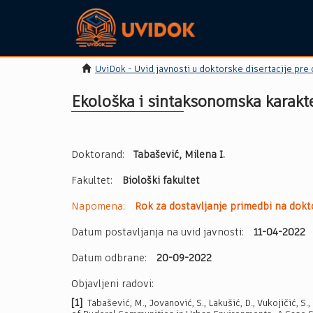
UviDok - Uvid javnosti u doktorske disertacije pre
Ekološka i sintaksonomska karakte
Doktorand:
Tabašević, Milena I.
Fakultet:
Biološki fakultet
Napomena:
Rok za dostavljanje primedbi na dokto
Datum postavljanja na uvid javnosti:
11-04-2022
Datum odbrane:
20-09-2022
Objavljeni radovi:
[1]
Tabašević, M., Jovanović, S., Lakušić, D., Vukojičić, S.