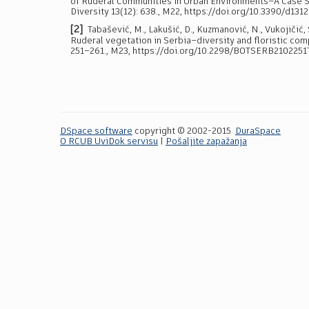
of Ruderal Communities in Urban Environments–A Case S
Diversity 13(12): 638., M22, https://doi.org/10.3390/d131
[2]
Tabašević, M., Lakušić, D., Kuzmanović, N., Vukojičić, S
Ruderal vegetation in Serbia–diversity and floristic com
251–261., M23, https://doi.org/10.2298/BOTSERB2102251
DSpace software
copyright © 2002-2015
DuraSpace
O RCUB UviDok servisu
|
Pošaljite zapažanja