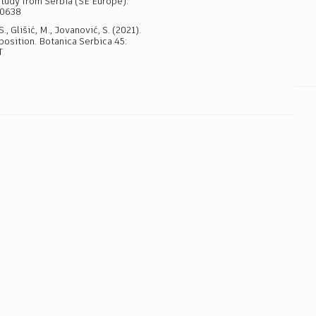
tudy from Serbia (SE Europe).
20638
., Glišić, M., Jovanović, S. (2021).
position. Botanica Serbica 45:
T