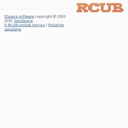
DSpace software
copyright © 2002-
2015
DuraSpace
O RCUB UviDok servisu
|
Pošaljite
zapažanja