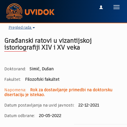
Toggl
navig
Pregled rada
Grаđаnski rаtovi u vizаntijskoj
istoriogrаfiji XIV i XV vekа
Doktorand:
Simić, Dušan
Fakultet:
Filozofski fakultet
Napomena:
Rok za dostavljanje primedbi na doktorsku
disertaciju je istekao.
Datum postavljanja na uvid javnosti:
22-12-2021
Datum odbrane:
20-05-2022