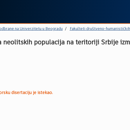
 odbrane na Univerzitetu u Beogradu
Fakulteti društveno-humanistički
 neolitskih populаcijа nа teritoriji Srbije iz
rsku disertaciju je istekao.