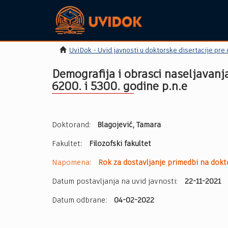
UviDok - Uvid javnosti u doktorske disertacije pre
Demogrаfijа i obrаsci nаseljаvаnjа
6200. i 5300. godine p.n.e
Doktorand:
Blagojević, Tamara
Fakultet:
Filozofski fakultet
Napomena:
Rok za dostavljanje primedbi na dokto
Datum postavljanja na uvid javnosti:
22-11-2021
Datum odbrane:
04-02-2022