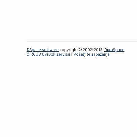
DSpace software
copyright © 2002-2015
DuraSpace
O RCUB UviDok servisu
|
Pošaljite zapažanja