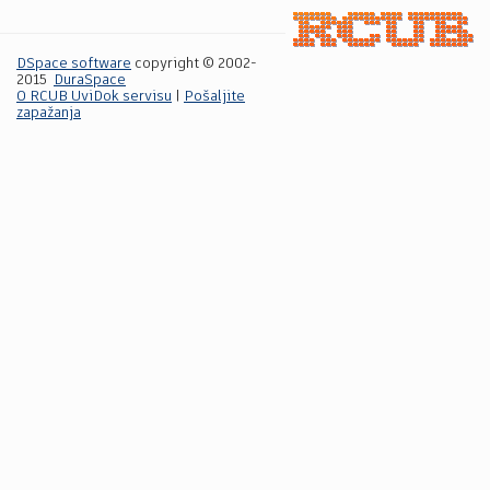
DSpace software
copyright © 2002-
2015
DuraSpace
O RCUB UviDok servisu
|
Pošaljite
zapažanja