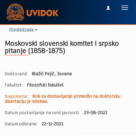
Toggl
navig
Pregled rada
Moskovski slovenski komitet i srpsko
pitаnje (1858-1875)
Doktorand:
Blažić Pejić, Jovana
Fakultet:
Filozofski fakultet
Napomena:
Rok za dostavljanje primedbi na doktorsku
disertaciju je istekao.
Datum postavljanja na uvid javnosti:
23-08-2021
Datum odbrane:
22-11-2021