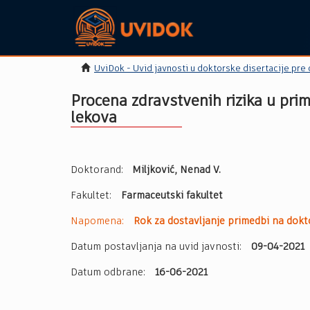
UviDok - Uvid javnosti u doktorske disertacije pre
Procena zdravstvenih rizika u pri
lekova
Doktorand:
Miljković, Nenad V.
Fakultet:
Farmaceutski fakultet
Napomena:
Rok za dostavljanje primedbi na dokto
Datum postavljanja na uvid javnosti:
09-04-2021
Datum odbrane:
16-06-2021