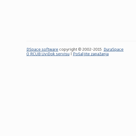
DSpace software
copyright © 2002-2015
DuraSpace
O RCUB UviDok servisu
|
Pošaljite zapažanja