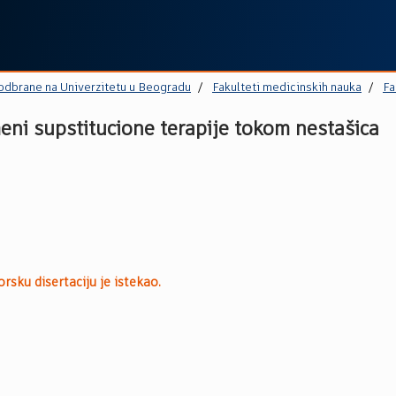
 odbrane na Univerzitetu u Beogradu
Fakulteti medicinskih nauka
Fa
meni supstitucione terapije tokom nestašica
rsku disertaciju je istekao.