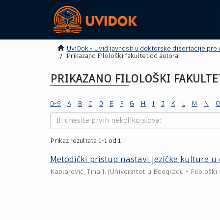
UviDok - Uvid javnosti u doktorske disertacije pre
Prikazano Filološki fakultet od autora
PRIKAZANO FILOLOŠKI FAKULTET
0-9
A
B
C
D
E
F
G
H
I
J
K
L
M
N
O
Prikaz rezultata 1-1 od 1
Metodički pristup nastavi jezičke kulture
Kaplarević, Tina I.
(
Univerzitet u Beogradu - Filološki 