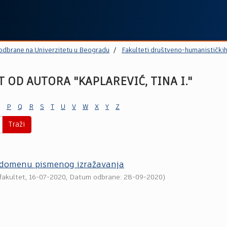
 odbrane na Univerzitetu u Beogradu
Fakulteti društveno-humanistički
 OD AUTORA "KAPLAREVIĆ, TINA I."
P
Q
R
S
T
U
V
W
X
Y
Z
Traži
 u domenu pismenog izražavanja
fakultet
,
16-07-2020
, Datum odbrane: 28-09-2020)