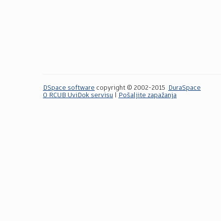
DSpace software
copyright © 2002-2015
DuraSpace
O RCUB UviDok servisu
|
Pošaljite zapažanja