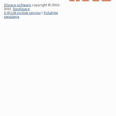
DSpace software
copyright © 2002-
2015
DuraSpace
O RCUB UviDok servisu
|
Pošaljite
zapažanja