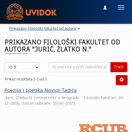
Toggl
navig
Prikazano Filološki fakultet od autora
PRIKAZANO FILOLOŠKI FAKULTET OD
AUTORA "JURIĆ, ZLATKO N."
Traži
Prikaz rezultata 1-1 od 1
Poezija i poetika Novice Tadića
Jurić, Zlatko N.
(
Univerzitet u Beogradu - Filološki fakultet
,
30-
12-2016
, Datum odbrane: 10-06-2017)