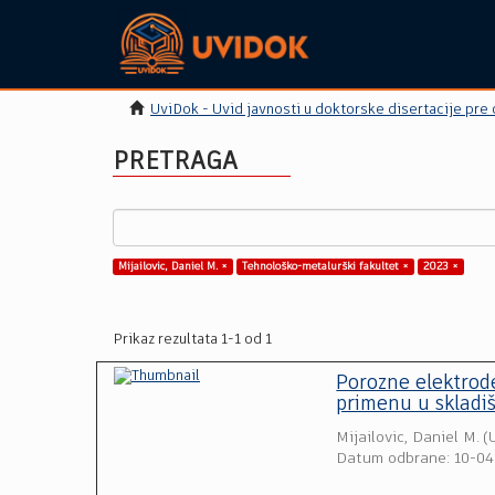
UviDok - Uvid javnosti u doktorske disertacije pre
PRETRAGA
Mijailovic, Daniel M. ×
Tehnološko-metalurški fakultet ×
2023 ×
Prikaz rezultata 1-1 od 1
Porozne elektrode
primenu u skladiš
Mijailovic, Daniel M.
(
Datum odbrane: 10-0