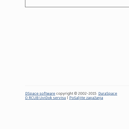
DSpace software
copyright © 2002-2015
DuraSpace
O RCUB UviDok servisu
|
Pošaljite zapažanja