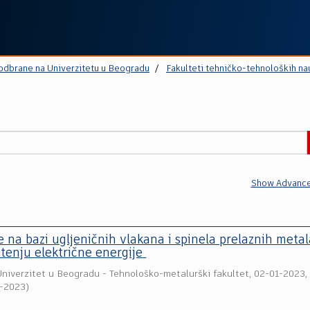
 odbrane na Univerzitetu u Beogradu
Fakulteti tehničko-tehnoloških na
Show Advance
 na bazi uglјeničnih vlakana i spinela prelaznih metal
tenju električne energije
Univerzitet u Beogradu - Tehnološko-metalurški fakultet
,
02-01-2023,
4-2023
)