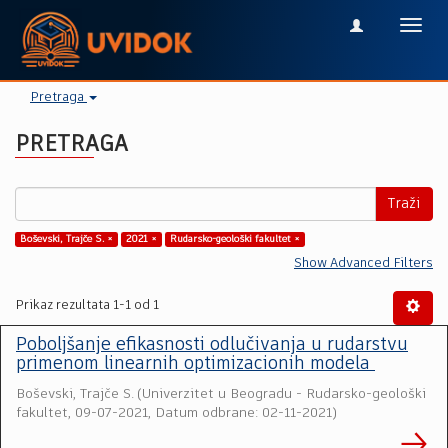
Toggl
navig
Pretraga
PRETRAGA
Traži
Boševski, Trajče S. ×
2021 ×
Rudarsko-geološki fakultet ×
Show Advanced Filters
Prikaz rezultata 1-1 od 1
Poboljšanje efikasnosti odlučivanja u rudarstvu
primenom linearnih optimizacionih modela
Boševski, Trajče S.
(
Univerzitet u Beogradu - Rudarsko-geološki
fakultet
,
09-07-2021, Datum odbrane: 02-11-2021
)