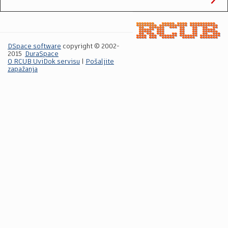
DSpace software
copyright © 2002-
2015
DuraSpace
O RCUB UviDok servisu
|
Pošaljite
zapažanja