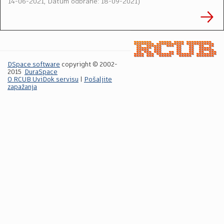
14-06-2021, Datum odbrane: 18-09-2021
)
DSpace software
copyright © 2002-
2015
DuraSpace
O RCUB UviDok servisu
|
Pošaljite
zapažanja