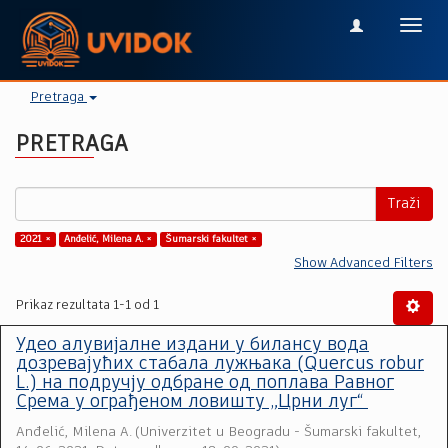
Toggl
navig
Pretraga
PRETRAGA
Traži
2021 ×
Anđelić, Milena A. ×
Šumarski fakultet ×
Show Advanced Filters
Prikaz rezultata 1-1 od 1
Удео алувијалне издани у билансу вода
дозревајућих стабала лужњака (Quercus robur
L.) на подручју одбране од поплава Равног
Срема у ограђеном ловишту „Црни луг“
Anđelić, Milena A.
(
Univerzitet u Beogradu - Šumarski fakultet
,