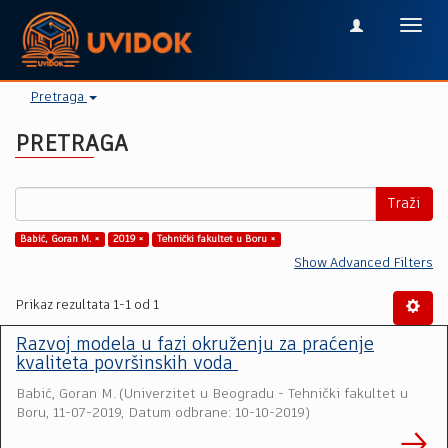
Toggl
navig
Pretraga
PRETRAGA
Traži
Babić, Goran M. ×
2019 ×
Tehnički fakultet u Boru ×
Show Advanced Filters
Prikaz rezultata 1-1 od 1
Razvoj modela u fazi okruženju za praćenje
kvaliteta površinskih voda
Babić, Goran M.
(
Univerzitet u Beogradu - Tehnički fakultet u
Boru
,
11-07-2019, Datum odbrane: 10-10-2019
)