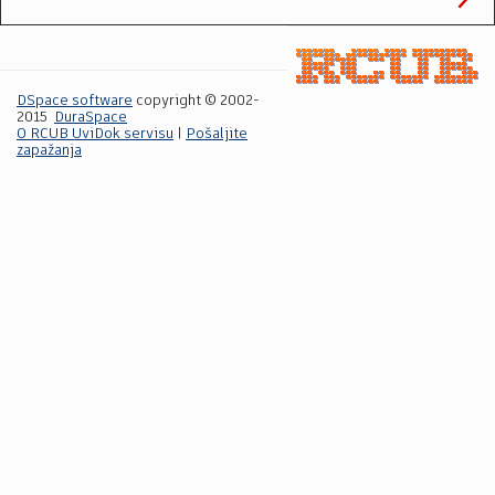
DSpace software
copyright © 2002-
2015
DuraSpace
O RCUB UviDok servisu
|
Pošaljite
zapažanja