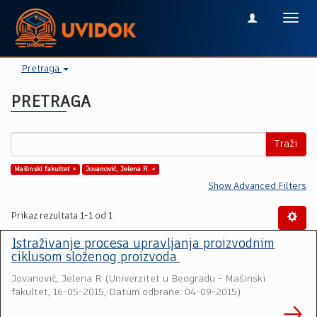
Toggl
navig
Pretraga
PRETRAGA
Traži
Mašinski fakultet ×
Jovanović, Jelena R. ×
Show Advanced Filters
Prikaz rezultata 1-1 od 1
Istraživanje procesa upravljanja proizvodnim
ciklusom složenog proizvoda
Jovanović, Jelena R.
(
Univerzitet u Beogradu - Mašinski
fakultet
,
16-05-2015, Datum odbrane: 04-09-2015
)