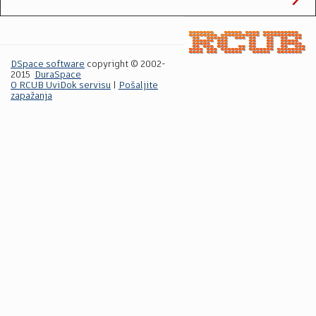
DSpace software
copyright © 2002-
2015
DuraSpace
O RCUB UviDok servisu
|
Pošaljite
zapažanja