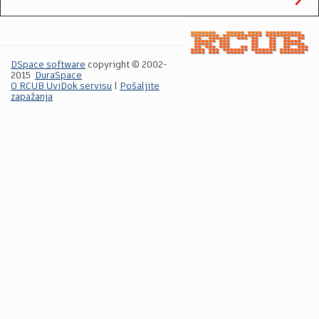
DSpace software
copyright © 2002-
2015
DuraSpace
O RCUB UviDok servisu
|
Pošaljite
zapažanja