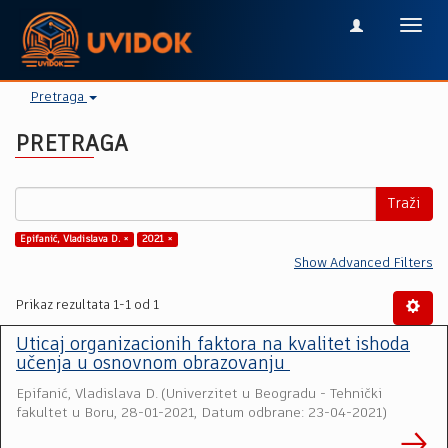
Toggl
navig
Pretraga
PRETRAGA
Traži
Epifanić, Vladislava D. ×
2021 ×
Show Advanced Filters
Prikaz rezultata 1-1 od 1
Uticaj organizacionih faktora na kvalitet ishoda
učenja u osnovnom obrazovanju
Epifanić, Vladislava D.
(
Univerzitet u Beogradu - Tehnički
fakultet u Boru
,
28-01-2021, Datum odbrane: 23-04-2021
)