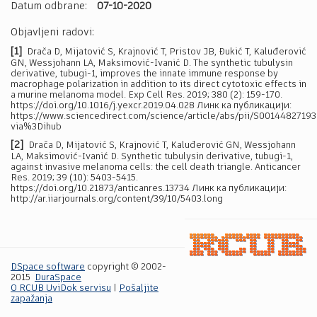
Datum odbrane:
07-10-2020
Objavljeni radovi:
[1]
Drača D, Mijatović S, Krajnović T, Pristov JB, Đukić T, Kaluđerović
GN, Wessjohann LA, Maksimović-Ivanić D. The synthetic tubulysin
derivative, tubugi-1, improves the innate immune response by
macrophage polarization in addition to its direct cytotoxic effects in
a murine melanoma model. Exp Cell Res. 2019; 380 (2): 159-170.
https://doi.org/10.1016/j.yexcr.2019.04.028 Линк ка публикацији:
https://www.sciencedirect.com/science/article/abs/pii/S00144827193
via%3Dihub
[2]
Drača D, Mijatović S, Krajnović T, Kaluđerović GN, Wessjohann
LA, Maksimović-Ivanić D. Synthetic tubulysin derivative, tubugi-1,
against invasive melanoma cells: the cell death triangle. Anticancer
Res. 2019; 39 (10): 5403-5415.
https://doi.org/10.21873/anticanres.13734 Линк ка публикацији:
http://ar.iiarjournals.org/content/39/10/5403.long
DSpace software
copyright © 2002-
2015
DuraSpace
O RCUB UviDok servisu
|
Pošaljite
zapažanja