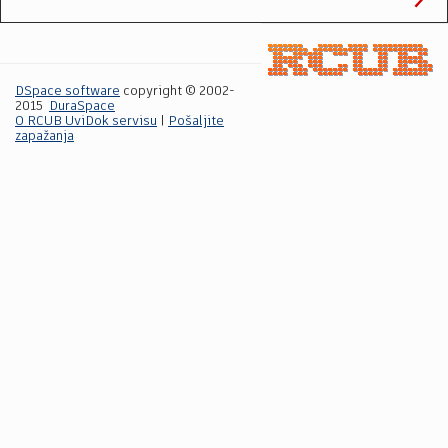
DSpace software
copyright © 2002-
2015
DuraSpace
O RCUB UviDok servisu
|
Pošaljite
zapažanja