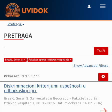
Toggl
navig
Pretraga
PRETRAGA
Traži
Brezić, Goran S. ×
Fakultet sporta i fizičkog vaspitanja ×
Show Advanced Filters
Prikaz rezultata 1-1 od 1
Diskriminacioni kriterijumi uspešnosti u
odbojkaškoj igri
Brezić, Goran S.
(
Univerzitet u Beogradu - Fakultet sporta i
fizičkog vaspitanja
,
20-05-2016, Datum odbrane: 14-07-2016
)