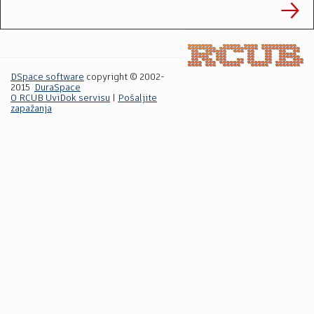
DSpace software
copyright © 2002-
2015
DuraSpace
O RCUB UviDok servisu
|
Pošaljite
zapažanja