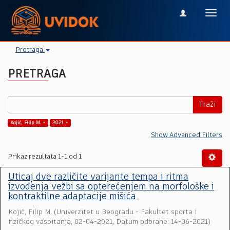
Toggl
navig
Pretraga
PRETRAGA
Traži
Kojić, Filip M. ×
2021 ×
Show Advanced Filters
Prikaz rezultata 1-1 od 1
Uticaj dve različite varijante tempa i ritma
izvođenja vežbi sa opterećenjem na morfološke i
kontraktilne adaptacije mišića
Kojić, Filip M.
(
Univerzitet u Beogradu - Fakultet sporta i
fizičkog vaspitanja
,
02-04-2021, Datum odbrane: 14-06-2021
)