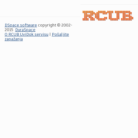
DSpace software
copyright © 2002-
2015
DuraSpace
O RCUB UviDok servisu
|
Pošaljite
zapažanja