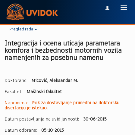
Toggl
navig
Pregled rada
Integracija i ocena uticaja parametara
komfora i bezbednosti motornih vozila
namenjenih za posebnu namenu
Doktorand:
Mićović, Aleksandar M.
Fakultet:
Mašinski fakultet
Napomena:
Rok za dostavljanje primedbi na doktorsku
disertaciju je istekao.
Datum postavljanja na uvid javnosti:
30-06-2015
Datum odbrane:
05-10-2015