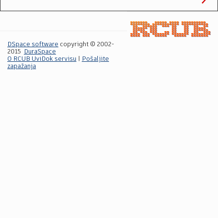
DSpace software
copyright © 2002-
2015
DuraSpace
O RCUB UviDok servisu
|
Pošaljite
zapažanja