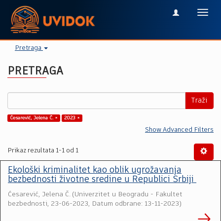
Toggl
navig
Pretraga
PRETRAGA
Traži
Ćesarević, Jelena Č. ×
2023 ×
Show Advanced Filters
Prikaz rezultata 1-1 od 1
Ekološki kriminalitet kao oblik ugrožavanja
bezbednosti životne sredine u Republici Srbiji
Ćesarević, Jelena Č.
(
Univerzitet u Beogradu - Fakultet
bezbednosti
,
23-06-2023, Datum odbrane: 13-11-2023
)