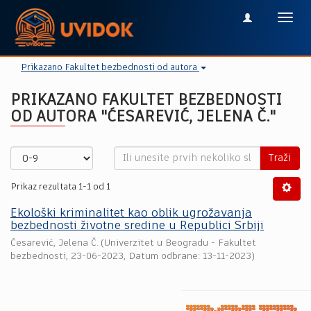
Toggl
navig
Prikazano Fakultet bezbednosti od autora
PRIKAZANO FAKULTET BEZBEDNOSTI
OD AUTORA "ĆESAREVIĆ, JELENA Č."
Traži
Prikaz rezultata 1-1 od 1
Ekološki kriminalitet kao oblik ugrožavanja
bezbednosti životne sredine u Republici Srbiji
Ćesarević, Jelena Č.
(
Univerzitet u Beogradu - Fakultet
bezbednosti
,
23-06-2023
, Datum odbrane: 13-11-2023)