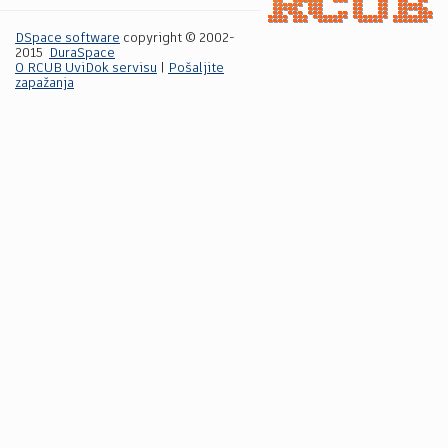
DSpace software
copyright © 2002-
2015
DuraSpace
O RCUB UviDok servisu
|
Pošaljite
zapažanja