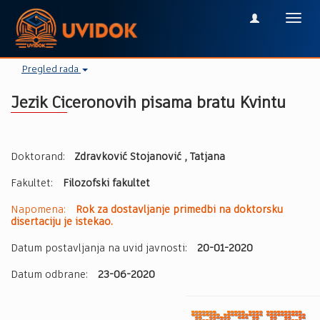
Toggl
navig
Pregled rada
Jezik Ciceronovih pisаmа brаtu Kvintu
Doktorand:
Zdravković Stojanović , Tatjana
Fakultet:
Filozofski fakultet
Napomena:
Rok za dostavljanje primedbi na doktorsku
disertaciju je istekao.
Datum postavljanja na uvid javnosti:
20-01-2020
Datum odbrane:
23-06-2020