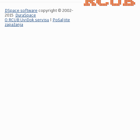
DSpace software
copyright © 2002-
2015
DuraSpace
O RCUB UviDok servisu
|
Pošaljite
zapažanja