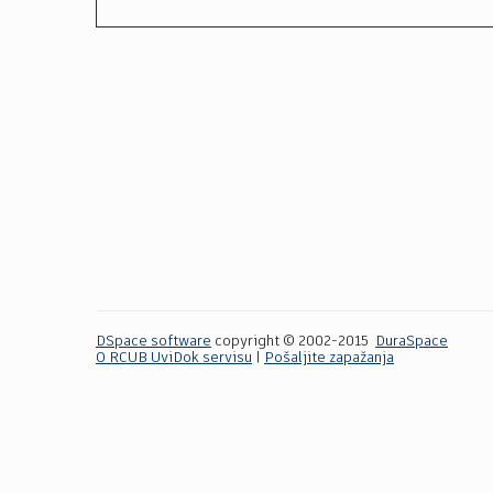
DSpace software
copyright © 2002-2015
DuraSpace
O RCUB UviDok servisu
|
Pošaljite zapažanja