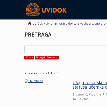
UviDok - Uvid javnosti u doktorske disertacije pre
PRETRAGA
2021 ×
Učiteljski fakultet ×
Prikaz rezultata 1-1 od 1
Uloga tematske n
statusa učenika 
Živanović, Vladimir R.
14-10-2021
)