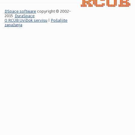
DSpace software
copyright © 2002-
2015
DuraSpace
O RCUB UviDok servisu
|
Pošaljite
zapažanja