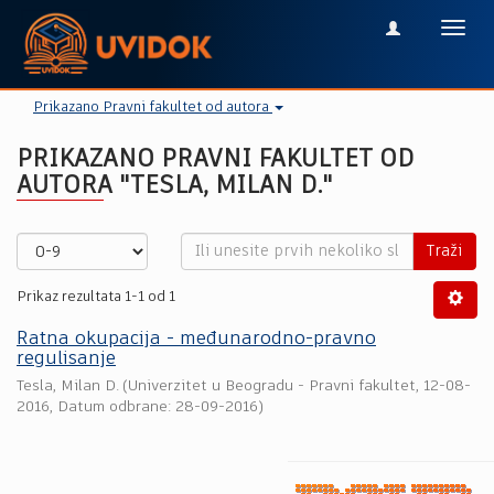
Toggl
navig
Prikazano Pravni fakultet od autora
PRIKAZANO PRAVNI FAKULTET OD
AUTORA "TESLA, MILAN D."
Traži
Prikaz rezultata 1-1 od 1
Ratna okupacija - međunarodno-pravno
regulisanje
Tesla, Milan D.
(
Univerzitet u Beogradu - Pravni fakultet
,
12-08-
2016
, Datum odbrane: 28-09-2016)