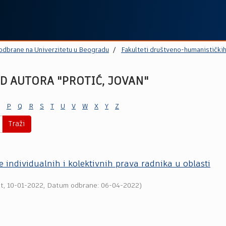
 odbrane na Univerzitetu u Beogradu
Fakulteti društveno-humanistički
D AUTORA "PROTIĆ, JOVAN"
P
Q
R
S
T
U
V
W
X
Y
Z
Traži
e individualnih i kolektivnih prava radnika u oblasti
et
,
10-01-2022
, Datum odbrane: 06-04-2022)