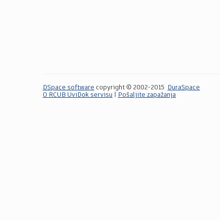
DSpace software
copyright © 2002-2015
DuraSpace
O RCUB UviDok servisu
|
Pošaljite zapažanja