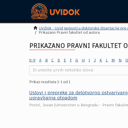
UviDok - Uvid javnosti u doktorske disertacije pre
Prikazano Pravni fakultet od autora
PRIKAZANO PRAVNI FAKULTET O
0-9
A
B
C
D
E
F
G
H
I
J
K
L
M
N
O
Prikaz rezultata 1-1 od 1
Uslovi i prepreke za delotvorno ostvarivanj
upravljanja otpadom
Protić, Jovan
(
Univerzitet u Beogradu - Pravni fakult