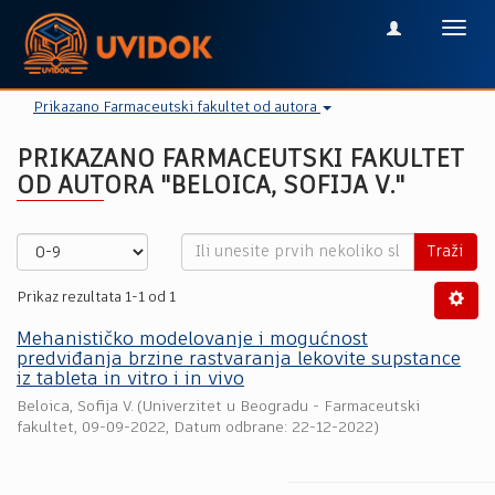
Toggl
navig
Prikazano Farmaceutski fakultet od autora
PRIKAZANO FARMACEUTSKI FAKULTET
OD AUTORA "BELOICA, SOFIJA V."
Traži
Prikaz rezultata 1-1 od 1
Mehanističko modelovanje i mogućnost
predviđanja brzine rastvaranja lekovite supstance
iz tableta in vitro i in vivo
Beloica, Sofija V.
(
Univerzitet u Beogradu - Farmaceutski
fakultet
,
09-09-2022
, Datum odbrane: 22-12-2022)