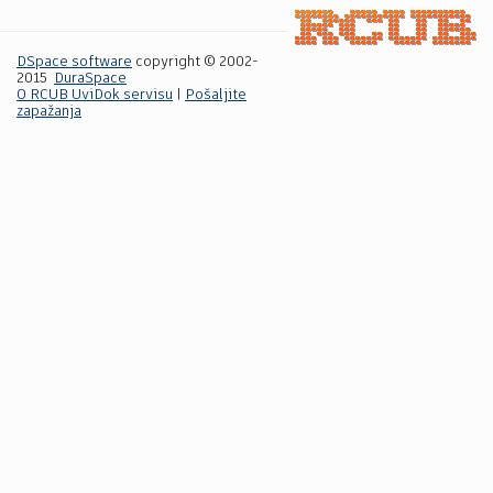
DSpace software
copyright © 2002-
2015
DuraSpace
O RCUB UviDok servisu
|
Pošaljite
zapažanja