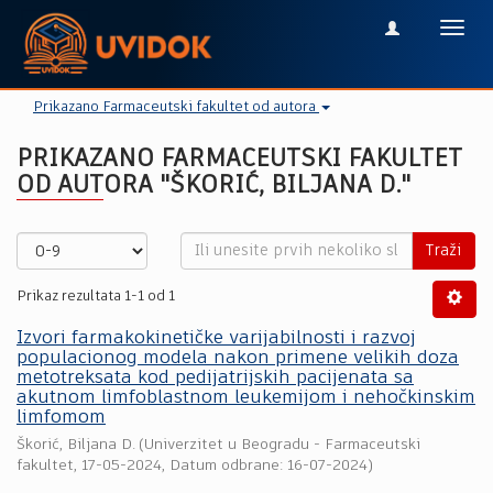
Toggl
navig
Prikazano Farmaceutski fakultet od autora
PRIKAZANO FARMACEUTSKI FAKULTET
OD AUTORA "ŠKORIĆ, BILJANA D."
Traži
Prikaz rezultata 1-1 od 1
Izvori farmakokinetičke varijabilnosti i razvoj
populacionog modela nakon primene velikih doza
metotreksata kod pedijatrijskih pacijenata sa
akutnom limfoblastnom leukemijom i nehočkinskim
limfomom
Škorić, Biljana D.
(
Univerzitet u Beogradu - Farmaceutski
fakultet
,
17-05-2024
, Datum odbrane: 16-07-2024)