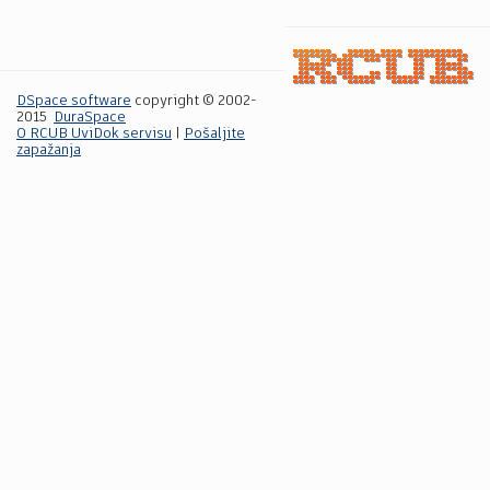
DSpace software
copyright © 2002-
2015
DuraSpace
O RCUB UviDok servisu
|
Pošaljite
zapažanja