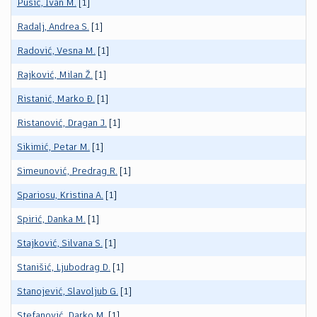
Pušić, Ivan M.
[1]
Radalj, Andrea S.
[1]
Radović, Vesna M.
[1]
Rajković, Milan Ž.
[1]
Ristanić, Marko Đ.
[1]
Ristanović, Dragan J.
[1]
Sikimić, Petar M.
[1]
Simeunović, Predrag R.
[1]
Spariosu, Kristina A.
[1]
Spirić, Danka M.
[1]
Stajković, Silvana S.
[1]
Stanišić, Ljubodrag D.
[1]
Stanojević, Slavoljub G.
[1]
Stefanović, Darko M.
[1]