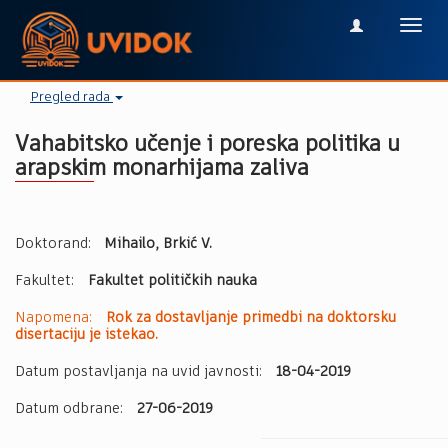
Toggl
navig
Pregled rada
Vahabitsko učenje i poreska politika u
arapskim monarhijama zaliva
Doktorand:
Mihailo, Brkić V.
Fakultet:
Fakultet političkih nauka
Napomena:
Rok za dostavljanje primedbi na doktorsku
disertaciju je istekao.
Datum postavljanja na uvid javnosti:
18-04-2019
Datum odbrane:
27-06-2019