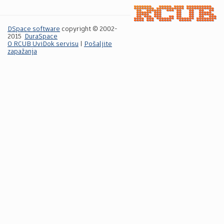
DSpace software
copyright © 2002-
2015
DuraSpace
O RCUB UviDok servisu
|
Pošaljite
zapažanja