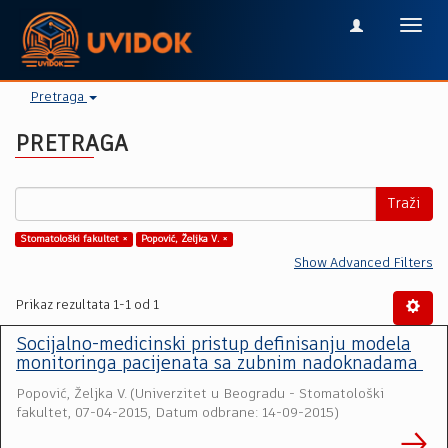
Toggl
navig
Pretraga
PRETRAGA
Traži
Stomatološki fakultet ×
Popović, Željka V. ×
Show Advanced Filters
Prikaz rezultata 1-1 od 1
Socijalno-medicinski pristup definisanju modela
monitoringa pacijenata sa zubnim nadoknadama
Popović, Željka V.
(
Univerzitet u Beogradu - Stomatološki
fakultet
,
07-04-2015, Datum odbrane: 14-09-2015
)