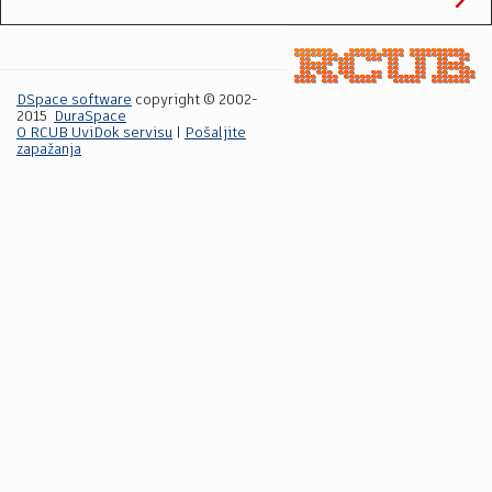
DSpace software
copyright © 2002-
2015
DuraSpace
O RCUB UviDok servisu
|
Pošaljite
zapažanja