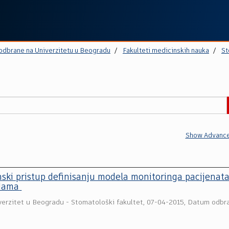
 odbrane na Univerzitetu u Beogradu
Fakulteti medicinskih nauka
St
Show Advance
ski pristup definisanju modela monitoringa pacijenata
dama
verzitet u Beogradu - Stomatološki fakultet
,
07-04-2015, Datum odbr