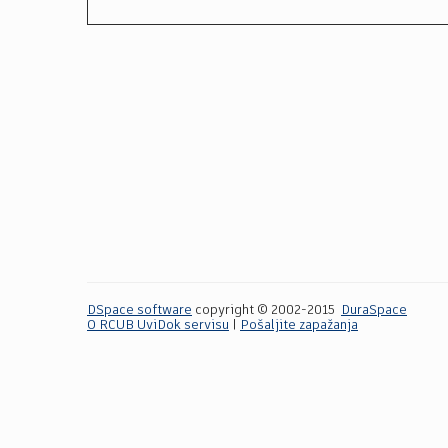
DSpace software
copyright © 2002-2015
DuraSpace
O RCUB UviDok servisu
|
Pošaljite zapažanja