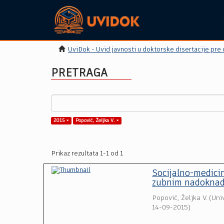
UviDok - Uvid javnosti u doktorske disertacije pre
PRETRAGA
2015 ×
Popović, Željka V. ×
Prikaz rezultata 1-1 od 1
Socijalno-medicin
zubnim nadokna
Popović, Željka V.
(
Uni
14-09-2015
)