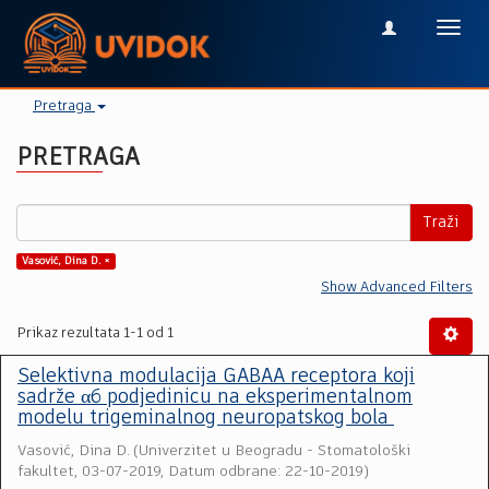
Toggl
navig
Pretraga
PRETRAGA
Traži
Vasović, Dina D. ×
Show Advanced Filters
Prikaz rezultata 1-1 od 1
Selektivna modulacija GABAA receptora koji
sadrže α6 podjedinicu na eksperimentalnom
modelu trigeminalnog neuropatskog bola
Vasović, Dina D.
(
Univerzitet u Beogradu - Stomatološki
fakultet
,
03-07-2019, Datum odbrane: 22-10-2019
)