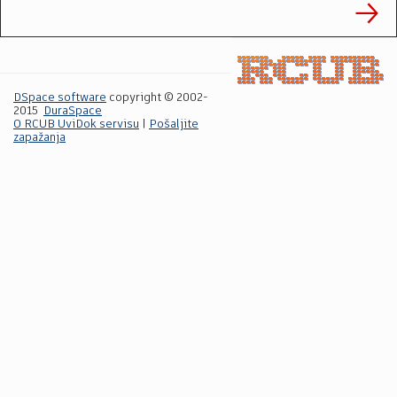
DSpace software
copyright © 2002-
2015
DuraSpace
O RCUB UviDok servisu
|
Pošaljite
zapažanja