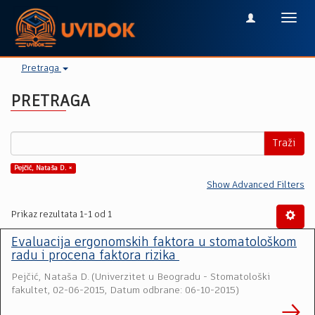
Toggl
navig
Pretraga
PRETRAGA
Traži
Pejčić, Nataša D. ×
Show Advanced Filters
Prikaz rezultata 1-1 od 1
Evaluacija ergonomskih faktora u stomatološkom
radu i procena faktora rizika
Pejčić, Nataša D.
(
Univerzitet u Beogradu - Stomatološki
fakultet
,
02-06-2015, Datum odbrane: 06-10-2015
)