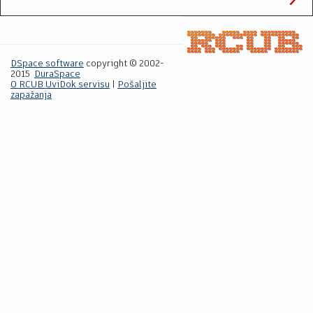
DSpace software
copyright © 2002-
2015
DuraSpace
O RCUB UviDok servisu
|
Pošaljite
zapažanja